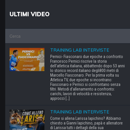
ULTIMI VIDEO
TRAINING LAB INTERVISTE
Pernici- Fiasconaro due epoche a confronto
Francesco Pernici riscrive la storia
dell’atletica italiana, abbattendo dopo 53 anni
lo storico record italiano degli800 metri di
Marcello Fiasconaro. Per la prima volta su
Atletica TV, due epoche si incontrano:
Fiasconaro e Pernici si confrontano senza
filtri. Metodi d’allenamento a confronto:
carichi, lavori di velocità e resistenza,
approcci […]
TRAINING LAB INTERVISTE
Come si allena Larissa Iapichino? Abbiamo
chiesto a Gianni Iapichino, papà e allenatore
di Larissa tutti i dettagli della sua