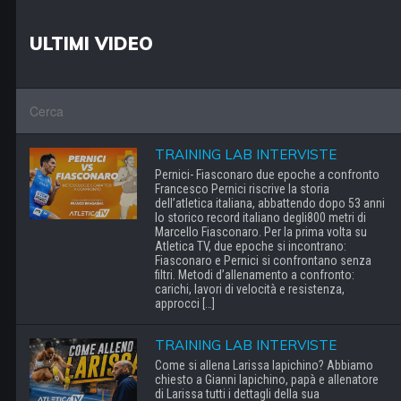
ULTIMI VIDEO
TRAINING LAB INTERVISTE
Pernici- Fiasconaro due epoche a confronto
Francesco Pernici riscrive la storia
dell’atletica italiana, abbattendo dopo 53 anni
lo storico record italiano degli800 metri di
Marcello Fiasconaro. Per la prima volta su
Atletica TV, due epoche si incontrano:
Fiasconaro e Pernici si confrontano senza
filtri. Metodi d’allenamento a confronto:
carichi, lavori di velocità e resistenza,
approcci […]
TRAINING LAB INTERVISTE
Come si allena Larissa Iapichino? Abbiamo
chiesto a Gianni Iapichino, papà e allenatore
di Larissa tutti i dettagli della sua