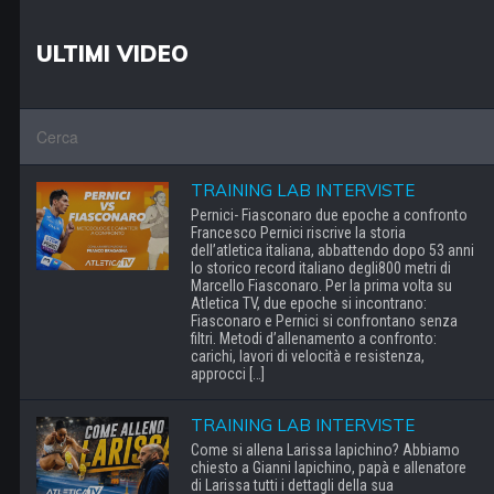
ULTIMI VIDEO
TRAINING LAB INTERVISTE
Pernici- Fiasconaro due epoche a confronto
Francesco Pernici riscrive la storia
dell’atletica italiana, abbattendo dopo 53 anni
lo storico record italiano degli800 metri di
Marcello Fiasconaro. Per la prima volta su
Atletica TV, due epoche si incontrano:
Fiasconaro e Pernici si confrontano senza
filtri. Metodi d’allenamento a confronto:
carichi, lavori di velocità e resistenza,
approcci […]
TRAINING LAB INTERVISTE
Come si allena Larissa Iapichino? Abbiamo
chiesto a Gianni Iapichino, papà e allenatore
di Larissa tutti i dettagli della sua