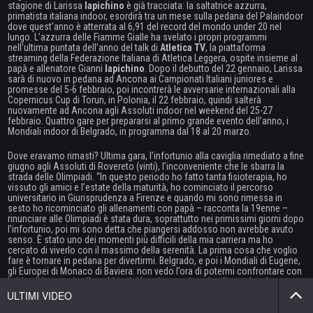
stagione di Larissa
Iapichino
è già tracciata: la saltatrice azzurra,
primatista italiana indoor, esordirà tra un mese sulla pedana del Palaindoor
dove quest’anno è atterrata al 6,91 del record del mondo under 20 nel
lungo. L’azzurra delle Fiamme Gialle ha svelato i propri programmi
nell’ultima puntata dell’anno del talk di
Atletica TV
, la piattaforma
streaming della Federazione Italiana di Atletica Leggera, ospite insieme al
papà e allenatore Gianni
Iapichino
. Dopo il debutto del 22 gennaio, Larissa
sarà di nuovo in pedana ad Ancona ai Campionati Italiani juniores e
promesse del 5-6 febbraio, poi incontrerà le avversarie internazionali alla
Copernicus Cup di Torun, in Polonia, il 22 febbraio, quindi salterà
nuovamente ad Ancona agli Assoluti indoor nel weekend del 25-27
febbraio. Quattro gare per prepararsi al primo grande evento dell’anno, i
Mondiali indoor di Belgrado, in programma dal 18 al 20 marzo.
Dove eravamo rimasti? Ultima gara, l’infortunio alla caviglia rimediato a fine
giugno agli Assoluti di Rovereto (vinti), l’inconveniente che le sbarra la
strada delle Olimpiadi. “In questo periodo ho fatto tanta fisioterapia, ho
vissuto gli amici e l’estate della maturità, ho cominciato il percorso
universitario in Giurisprudenza a Firenze e quando mi sono rimessa in
sesto ho ricominciato gli allenamenti con papà – racconta la 19enne –
rinunciare alle Olimpiadi è stata dura, soprattutto nei primissimi giorni dopo
l’infortunio, poi mi sono detta che piangersi addosso non avrebbe avuto
senso. È stato uno dei momenti più difficili della mia carriera ma ho
cercato di viverlo con il massimo della serenità. La prima cosa che voglio
fare è tornare in pedana per divertirmi. Belgrado, e poi i Mondiali di Eugene,
gli Europei di Monaco di Baviera: non vedo l’ora di potermi confrontare con
le big, di buttarmi nella gabbia dei leoni, magari anche di prendere batoste,
che sono spesso positive”.