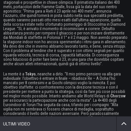
stagionali e prospettive in chiave olimpica. Il primatista italiano dei 400
metri, portacolori delle Fiamme Gialle, fissa già la data del suo rientro
agonistico: “Prima gara a Rieti il 23 aprile nei 400 metri”, annuncia
l’azzurro, che quindi tornerà in pista subito nella sua specialità prediletta,
quando saranno passati otto mesi esatti dall’ultima apparizione, quella
della scorsa estate nello sfortunato pomeriggio di Stoccolma in Diamond
League. “Sì, è arrivato il momento di ricominciare a correre. Debutto
abbastanza presto per rompere il ghiaccio e per non iniziare direttamente
dai Mondiali di staffette in Polonia il 1° e il 2 maggio. Non avendo preparato
la stagione indoor non ho ancora sperimentato i ritmi-gara in allenamento.
Ma devo dire che in inverno abbiamo lavorato tanto, e bene, senza intoppi.
Con il problema al tendine che è superato e con ottimi segnali per quanto
riguarda velocità, tecnica di corsa, capacità lattacida. Di conseguenza
sono fiducioso di poter fare bene il 23, in una gara che dovrebbe ospitare
anche alcuni atleti internazionali, quindi già di ottimo livello”.
La mente è a
Tokyo
, neanche a dirlo. “Il mio primo pensiero va alla gara
individuale: l’obiettivo è entrare in finale – ribadisce Re – A Doha l’ho
mancato per 8 centesimi e ai Giochi olimpici voglio la rivincita. E poi
obiettivo staffette: ci confronteremo con la direzione tecnica e con il
presidente per mettere a punto la strategia, così da fare più cose possibili
nel miglior modo possibile. Intanto andiamo alle World Relays di
Chorzow
per assicurarci la partecipazione anche con la mista”. La 4×400 degli
Euroindoor di Torun l’ha seguita da casa, tifando per i compagni: “Alla
vigilia non mi sembrava ci fossero chance di medaglia, soprattutto
considerando il livello delle nazioni avversarie. Però paradossalmente
dopo aver visto la gara, tolta la controprestazione di Grant che comunque
è un ragazzo forte e saprà rifarsi, ho trovato una squadra ampiamente da
podio. Vladimir Aceti eccezionale, la sua è stata una super stagione