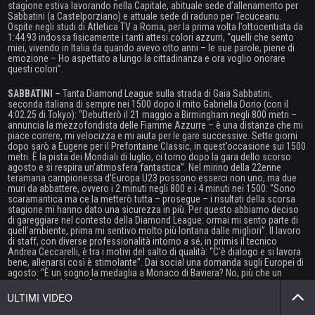
stagione estiva lavorando nella Capitale, abituale sede d’allenamento per
Sabbatini (a Castelporziano) e attuale sede di raduno per Tecuceanu.
Ospite negli studi di Atletica TV a Roma, per la prima volta l’ottocentista da
1:44.93 indossa fisicamente i tanti attesi colori azzurri, “quelli che sento
miei, vivendo in Italia da quando avevo otto anni – le sue parole, piene di
emozione – Ho aspettato a lungo la cittadinanza e ora voglio onorare
questi colori”.
SABBATINI –
Tanta Diamond League sulla strada di Gaia Sabbatini,
seconda italiana di sempre nei 1500 dopo il mito Gabriella Dorio (con il
4:02.25 di Tokyo): “Debutterò il 21 maggio a Birmingham negli 800 metri –
annuncia la mezzofondista delle Fiamme Azzurre – è una distanza che mi
piace correre, mi velocizza e mi aiuta per le gare successive. Sette giorni
dopo sarò a Eugene per il Prefontaine Classic, in quest’occasione sui 1500
metri. È la pista dei Mondiali di luglio, ci torno dopo la gara dello scorso
agosto e si respira un’atmosfera fantastica”. Nel mirino della 22enne
teramana campionessa d’Europa U23 possono esserci non uno, ma due
muri da abbattere, ovvero i 2 minuti negli 800 e i 4 minuti nei 1500: “Sono
scaramantica ma ce la metterò tutta – prosegue – i risultati della scorsa
stagione mi hanno dato una sicurezza in più. Per questo abbiamo deciso
di gareggiare nel contesto della Diamond League: ormai mi sento parte di
quell’ambiente, prima mi sentivo molto più lontana dalle migliori”. Il lavoro
di staff, con diverse professionalità intorno a sé, in primis il tecnico
Andrea Ceccarelli, è tra i motivi del salto di qualità: “C’è dialogo e si lavora
bene, allenarsi così è stimolante”. Dai social una domanda sugli Europei di
agosto: “È un sogno la medaglia a Monaco di Baviera? No, più che un
sogno è un obiettivo”.
TECUCEANU –
La stagione di Tecuceanu, allenato da Lionello Bettin nella